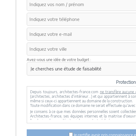
Avez-vous une idée de votre budget :
Protectio
Depuis toujours, architectes-france.com
ne transfère aucune 
(architectes, architectes d'intérieur...) et qui appartiennent à 
même si ceux-ci appartiennent au domaine de la construction.
Toute modification dans ce domaine ne serait effectuée qu'ave
Je consens à ce que mes données personnelles soient collectées
Architectes-france, ses équipes internes et la maitrise d'oeuv
l'exclusion de ceux décrits ci dessus n'est réalisée.
Mes données téléphoniques seront uniquement utilisées par Archi
et du suivi de mon projet.
Je certifie avoir pris connaissance