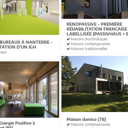
RENOPASSIVE - PREMIÈRE
RÉHABILITATION FRANCAISE
LABELLISÉE (PASSIVHAUS + B
Maisons bioclimatiques
 BUREAUX À NANTERRE -
Maisons contemporaines
TATION D'UN IGH
Maisons traditionnelles
iaux
Maison damico (78)
Energie Positive à
Maisons contemporaines
rt (95)