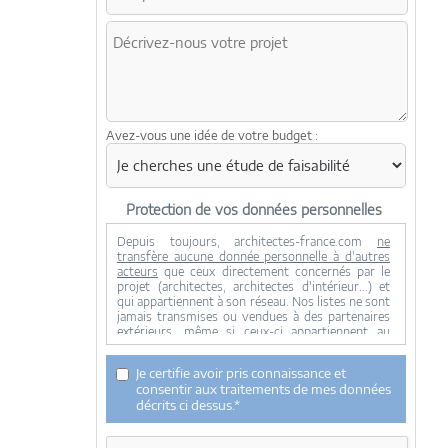
Avez-vous une idée de votre budget :
Protection de vos données personnelles
Depuis toujours, architectes-france.com
ne
transfère aucune donnée personnelle à d'autres
acteurs
que ceux directement concernés par le
projet (architectes, architectes d'intérieur...) et
qui appartiennent à son réseau. Nos listes ne sont
jamais transmises ou vendues à des partenaires
extérieurs, même si ceux-ci appartiennent au
domaine de la construction.
Toute modification dans ce domaine ne serait
Je certifie avoir pris connaissance et
effectuée qu'avec votre consentement.
consentir aux traitements de mes données
Je consens à ce que mes données personnelles
décrits ci dessus.*
soient collectées pour permettre à architectes-
france de transférer votre projet aux architectes.
Seul Architectes-france, ses équipes internes et la