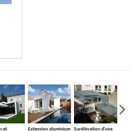
us ou
er en
tes-
n et
Extension aluminium
Surélévation d'une
Jard