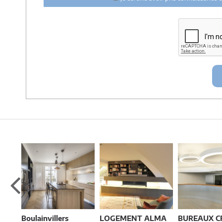
Les données sont conservées pendant une durée de 18 mois co
architectes-france et un membre de la maitrise d'oeuvre en rappo
Conformément à la
loi « informatique et libertés »
, vous pouv
contactant : Architectes-france, 23 avenue du Mirail - parc d
france.com
Boulainvillers
LOGEMENT ALMA
BUREAUX CR