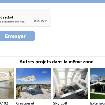
urant à partir des derniers contacts effectifs entre architectes-france et vo
rt avec ce projet et qui serait en relation avec architectes-france.
ez exercer votre droit d'accès aux données vous concernant et les faire rectifi
u Mirail - 33370 Artigues-près Bordeaux. Tél. 05.47.74.51.01 -
contact@architec
Envoyer
Autres projets dans la même zone
/ 02
Création et
Sky Loft
Extensio