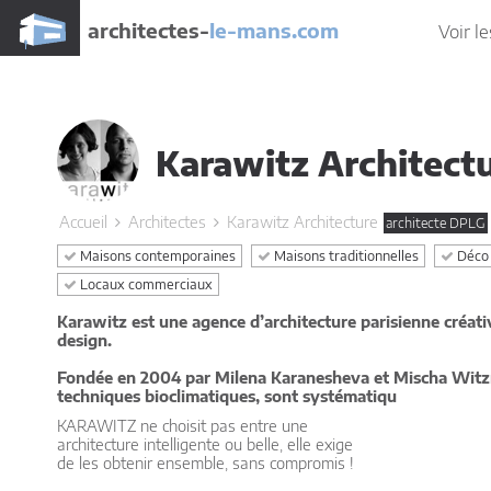
architectes-
le-mans.com
Voir le
Karawitz Architect
Accueil
Architectes
Karawitz Architecture
architecte DPLG
Maisons contemporaines
Maisons traditionnelles
Déco 
Locaux commerciaux
Karawitz est une agence d’architecture parisienne créati
design.
Fondée en 2004 par Milena Karanesheva et Mischa Witzma
techniques bioclimatiques, sont systématiqu
KARAWITZ ne choisit pas entre une
architecture intelligente ou belle, elle exige
de les obtenir ensemble, sans compromis !