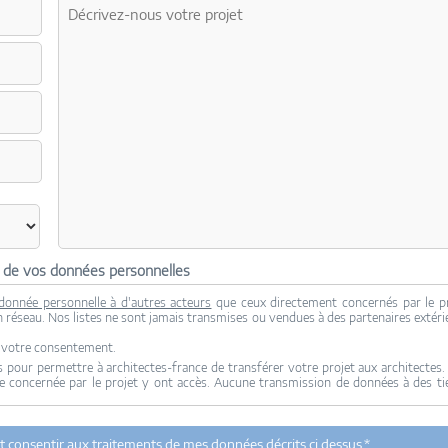
n de vos données personnelles
donnée personnelle à d'autres acteurs
que ceux directement concernés par le p
son réseau. Nos listes ne sont jamais transmises ou vendues à des partenaires extéri
c votre consentement.
 pour permettre à architectes-france de transférer votre projet aux architectes.
re concernée par le projet y ont accès. Aucune transmission de données à des ti
tectes-france.com et les architectes de notre réseau dans le cadre de la qualific
 et consentir aux traitements de mes données décrits ci dessus.*