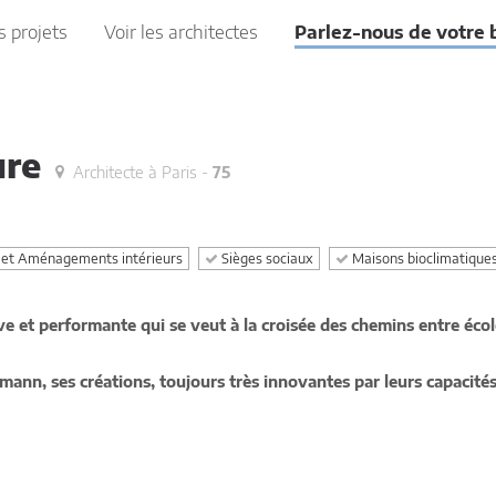
s projets
Voir les architectes
Parlez-nous de votre 
ure
Architecte à Paris -
75
et Aménagements intérieurs
Sièges sociaux
Maisons bioclimatique
ve et performante qui se veut à la croisée des chemins entre écol
nn, ses créations, toujours très innovantes par leurs capacité