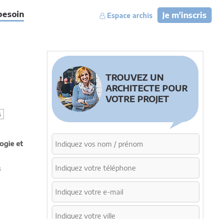
besoin
Je m'inscris
Espace archis
TROUVEZ UN
ARCHITECTE POUR
VOTRE PROJET
s
ogie et
s