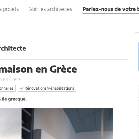
s projets
Voir les architectes
Parlez-nous de votre 
chitecte
maison en Grèce
n en Grèce
onnelles
Rénovations/Réhabilitations
 île grecque.