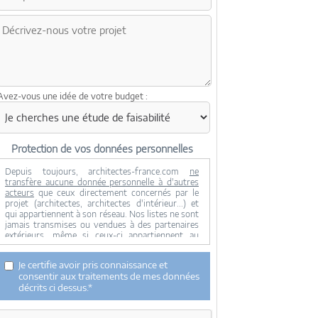
Avez-vous une idée de votre budget :
Protection de vos données personnelles
Depuis toujours, architectes-france.com
ne
transfère aucune donnée personnelle à d'autres
acteurs
que ceux directement concernés par le
projet (architectes, architectes d'intérieur...) et
qui appartiennent à son réseau. Nos listes ne sont
jamais transmises ou vendues à des partenaires
extérieurs, même si ceux-ci appartiennent au
domaine de la construction.
Toute modification dans ce domaine ne serait
Je certifie avoir pris connaissance et
effectuée qu'avec votre consentement.
consentir aux traitements de mes données
Je consens à ce que mes données personnelles
décrits ci dessus.*
soient collectées pour permettre à architectes-
france de transférer votre projet aux architectes.
Seul Architectes-france, ses équipes internes et la