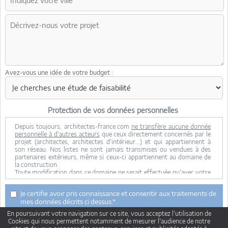
Avez-vous une idée de votre budget :
Protection de vos données personnelles
Depuis toujours, architectes-france.com
ne transfère aucune donnée
personnelle à d'autres acteurs
que ceux directement concernés par le
projet (architectes, architectes d'intérieur...) et qui appartiennent à
son réseau. Nos listes ne sont jamais transmises ou vendues à des
partenaires extérieurs, même si ceux-ci appartiennent au domaine de
la construction.
Toute modification dans ce domaine ne serait effectuée qu'avec votre
consentement.
Je consens à ce que mes données personnelles soient collectées pour
Je certifie avoir pris connaissance et consentir aux traitements de
permettre à architectes-france de transférer votre projet aux
mes données décrits ci dessus.*
architectes. Seul Architectes-france, ses équipes internes et la
maitrise d'oeuvre concernée par le projet y ont accès. Aucune
En poursuivant votre navigation sur ce site, vous acceptez l'utilisation de
transmission de données à des tiers à l'exclusion de ceux décrits ci
Cookies qui nous permettent notamment de mesurer l'audience de notre