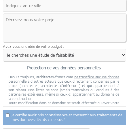
Avez-vous une idée de votre budget :
Protection de vos données personnelles
Depuis toujours, architectes-france.com
ne transfère aucune donnée
personnelle à d'autres acteurs
que ceux directement concernés par le
projet (architectes, architectes d'intérieur...) et qui appartiennent à
son réseau. Nos listes ne sont jamais transmises ou vendues à des
partenaires extérieurs, même si ceux-ci appartiennent au domaine de
la construction.
Toute modification dans ce domaine ne serait effectuée qu'avec votre
consentement.
Je consens à ce que mes données personnelles soient collectées pour
Je certifie avoir pris connaissance et consentir aux traitements de
permettre à architectes-france de transférer votre projet aux
mes données décrits ci dessus.*
architectes. Seul Architectes-france, ses équipes internes et la
maitrise d'oeuvre concernée par le projet y ont accès. Aucune